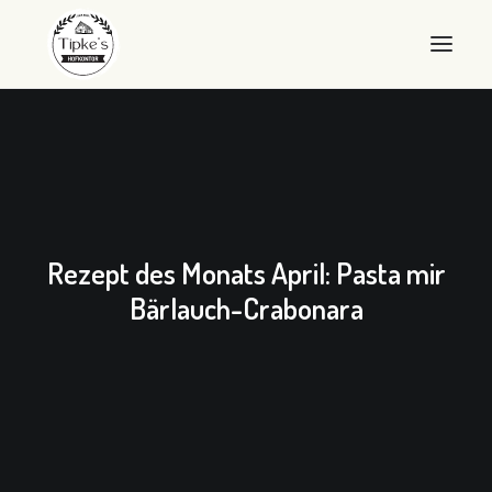
WILLKOMMEN
HOFKONTOR
LANDEIER
Rezept des Monats April: Pasta mir
LANDEIS
Bärlauch-Crabonara
SHOP
ÜBER UNS
QUALITÄT
KONTAKT