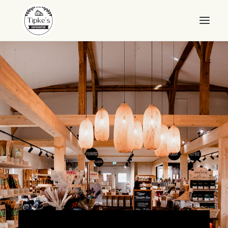
WILLKOMMEN
HOFKONTOR
LANDEIER
LANDEIS
SHOP
ÜBER UNS
QUALITÄT
KONTAKT