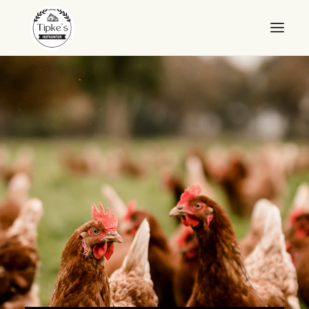
WILLKOMMEN
HOFKONTOR
LANDEIER
LANDEIS
SHOP
ÜBER UNS
QUALITÄT
KONTAKT