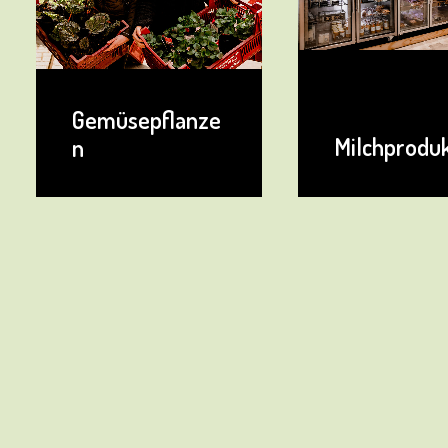
Milchprodukte
Backwaren