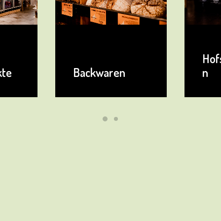
Hofspezialitäte
n
Fle