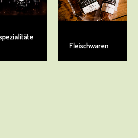
Feinkost
ischwaren