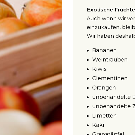
Exotische Früchte
Auch wenn wir ver
einzukaufen, blei
Wir haben deshalb,
Bananen
Weintrauben
Kiwis
Clementinen
Orangen
unbehandelte 
unbehandelte Z
Limetten
Kaki
Granatäpfel