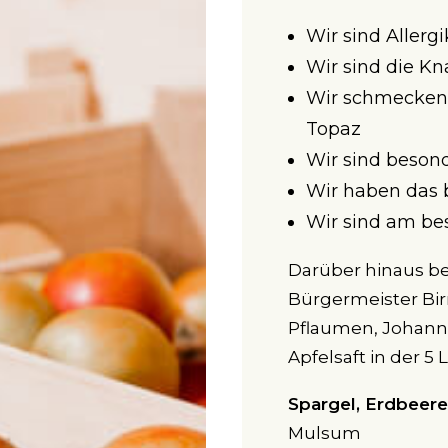
Wir sind Allerg
Wir sind die Kn
Wir schmecken a
Topaz
Wir sind besond
Wir haben das 
Wir sind am be
Darüber hinaus b
Bürgermeister Bi
Pflaumen, Johanni
Apfelsaft in der 5 
Spargel, Erdbeer
Mulsum