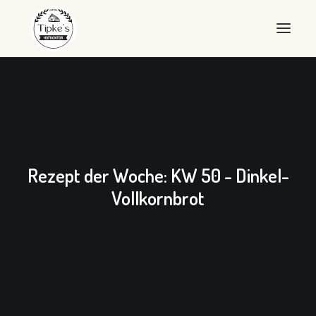
WILLKOMMEN
HOFKONTOR
LANDEIER
Rezept der Woche: KW 50 - Dinkel-
LANDEIS
Vollkornbrot
SHOP
ÜBER UNS
QUALITÄT
KONTAKT