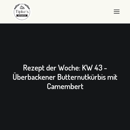
WILLKOMMEN
HOFKONTOR
LANDEIER
Rezept der Woche: KW 43 -
LANDEIS
Überbackener Butternutkürbis mit
Camembert
SHOP
ÜBER UNS
QUALITÄT
KONTAKT