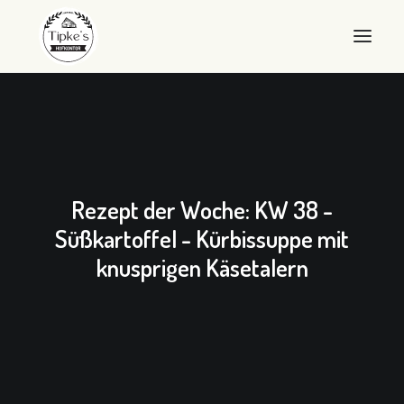
WILLKOMMEN
HOFKONTOR
LANDEIER
Rezept der Woche: KW 38 -
LANDEIS
Süßkartoffel - Kürbissuppe mit
knusprigen Käsetalern
SHOP
ÜBER UNS
QUALITÄT
KONTAKT