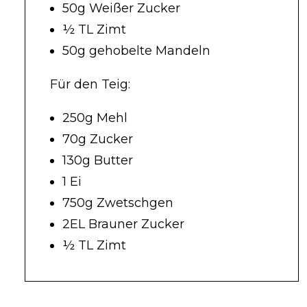
50g Weißer Zucker
½ TL Zimt
50g gehobelte Mandeln
Für den Teig:
250g Mehl
70g Zucker
130g Butter
1 Ei
750g Zwetschgen
2EL Brauner Zucker
½ TL Zimt