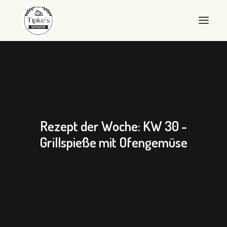
WILLKOMMEN
HOFKONTOR
LANDEIER
Rezept der Woche: KW 30 -
LANDEIS
Grillspieße mit Ofengemüse
SHOP
ÜBER UNS
QUALITÄT
KONTAKT