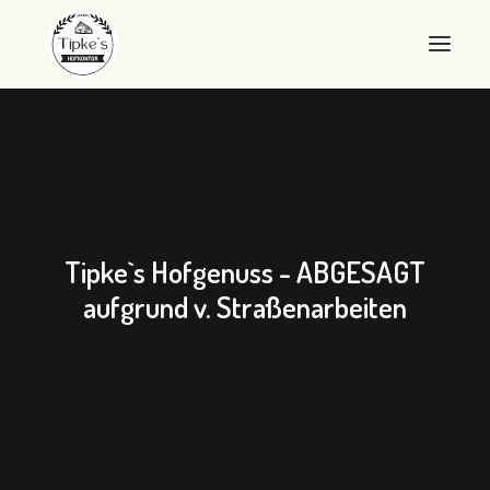
WILLKOMMEN
HOFKONTOR
LANDEIER
Tipke`s Hofgenuss - ABGESAGT
LANDEIS
aufgrund v. Straßenarbeiten
SHOP
ÜBER UNS
QUALITÄT
KONTAKT