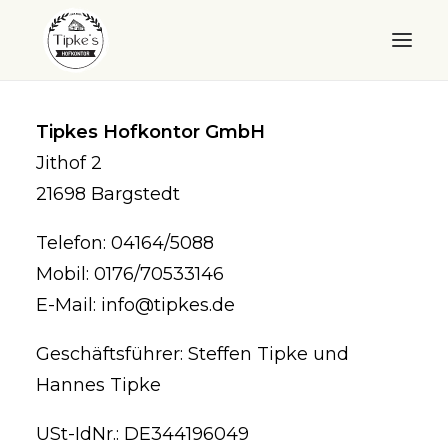
WILLKOMMEN
Tipkes Hofkontor GmbH
Jithof 2
HOFKONTOR
21698 Bargstedt
LANDEIER
Telefon: 04164/5088
LANDEIS
Mobil: 0176/70533146
SHOP
E-Mail: info@tipkes.de
ÜBER UNS
Geschäftsführer: Steffen Tipke und
Hannes Tipke
QUALITÄT
USt-IdNr.: DE344196049
KONTAKT