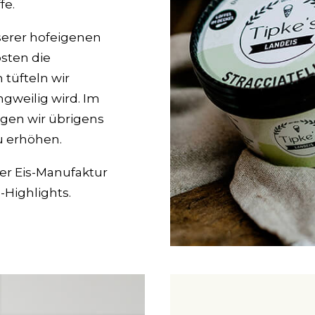
fe.
serer hofeigenen
sten die
tüfteln wir
gweilig wird. Im
agen wir übrigens
u erhöhen.
rer Eis-Manufaktur
Highlights.