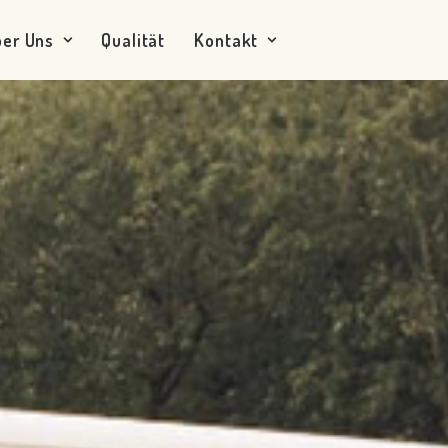
ber Uns
Qualität
Kontakt